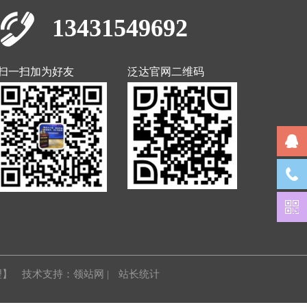
13431549692
扫一扫加为好友
泛达官网二维码
理】
技术支持：领站网
|
站长统计