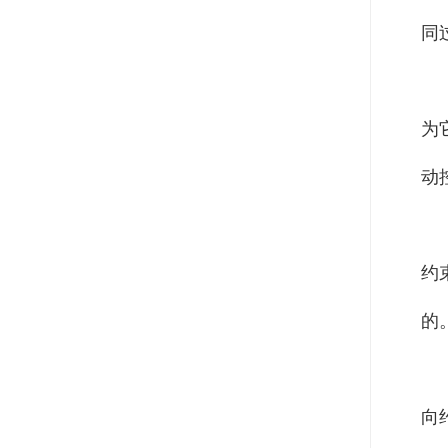
同
为
动
约
的
向