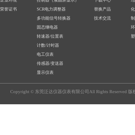
企业环境
控制器（液晶屏显示）
下载中心
冶
荣誉证书
SCR电力调整器
替换产品
化
多功能信号转换器
技术交流
制
固态继电器
环
转速器/位置表
塑
计数/计时器
电工仪表
传感器/变送器
显示仪表
Copyright © 东莞泛达仪器仪表有限公司All Rights Reserved 版权