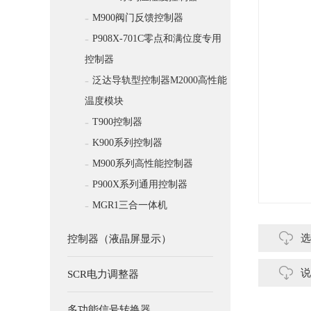
-
M900阀门反馈控制器
-
P908X-701C零点和满位度专用
控制器
-
泛达导轨型控制器M2000高性能
温度模块
-
T900控制器
-
K900系列控制器
-
M900系列高性能控制器
-
P900X系列通用控制器
-
MGR1三合一体机
选
控制器（液晶屏显示）
说
SCR电力调整器
多功能信号转换器