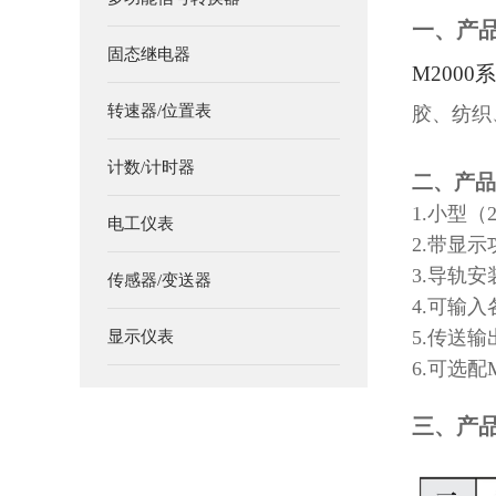
一、
产
固态继电器
M20
00
转速器/位置表
胶、纺织
计数/计时器
二、
产品
1.小型（22
电工仪表
2.带显示
3.导轨安
传感器/变送器
4.可输
5.传送
显示仪表
6.可选配
三、产