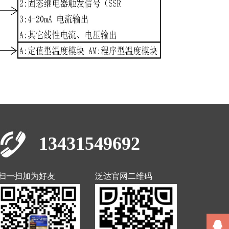
13431549692
扫一扫加为好友
泛达官网二维码